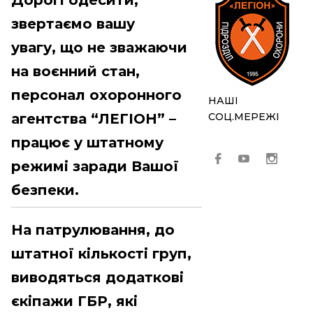
Дорогі одесити,
з
вертаємо вашу
увагу,
що не зважаючи
на воєнний стан,
персонал охоронного
НАШІ
агентства “ЛЕГІОН” –
СОЦ.МЕРЕЖІ
працює у штатному
режимі заради Вашої
безпеки.
На патрулювання, до
штатної кількості груп,
виводяться додаткові
єкіпажи ГБР, які