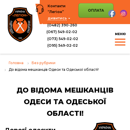
Перейти
Контакти
до
ОПЛАТА
“Легіон”
вмісту
дивитись
(О482) 390-260
(О67) 549-02-02
(О73) 549-02-02
(O95) 549-02-02
Головна
Без рубрики
До відома мешканців Одеси та Одеської області!
ДО ВІДОМА МЕШКАНЦІВ
ОДЕСИ ТА ОДЕСЬКОЇ
ОБЛАСТІ!