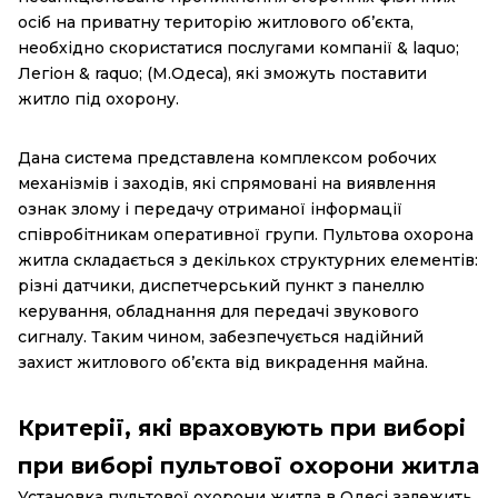
осіб на приватну територію житлового об’єкта,
необхідно скористатися послугами компанії & laquo;
Легіон & raquo; (М.Одеса), які зможуть поставити
житло під охорону.
Дана система представлена ​​комплексом робочих
механізмів і заходів, які спрямовані на виявлення
ознак злому і передачу отриманої інформації
співробітникам оперативної групи. Пультова охорона
житла складається з декількох структурних елементів:
різні датчики, диспетчерський пункт з панеллю
керування, обладнання для передачі звукового
сигналу. Таким чином, забезпечується надійний
захист житлового об’єкта від викрадення майна.
Критерії, які враховують при виборі
при виборі пультової охорони житла
Установка пультової охорони житла в Одесі залежить