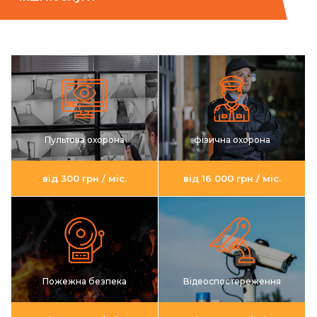
Пультова охорона
фізична охорона
від 300 грн / міс.
від 16 000 грн / міс.
Пожежна безпека
Відеоспостереження