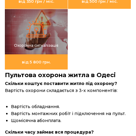
від 350 грн / міс.
від 500 грн / міс.
Охоронна сигналізація
від 5 800 грн.
Пультова охорона житла в Одесі
Скільки коштує поставити житло під охорону?
Вартість охорони складається з 3-х компонентів:
Вартість обладнання.
Вартість монтажних робіт і підключення на пульт.
Щомісячна абонплата.
Скільки часу займає вся процедура?