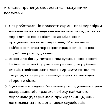
Агенство пропонує скористатися наступними
послугами:
Для роботодавців провести скринінгові перевірки
номінантів на заміщення вакантних посад, а також
періодичне психофізичне дослідження
працевлаштованого персоналу. У тому числі
здійснення спецперевірок працівників через
службове розслідування.
Внести ясність у питанні подружньої невірності.
Найчастіше необгрунтовані ревнощі та руйнівні
емоції. Поліграф допоможе вирішити конфліктні
ситуації, повернути взаємодовіру і, як наслідок,
зберегти сім’ю.
Здійснити швидке об’єктивне розслідування в разі
розкрадань або крадіжок з боку найманого
персоналу (гувернанток, прибиральниць, нянь,
доглядальниць тощо), а також службовців