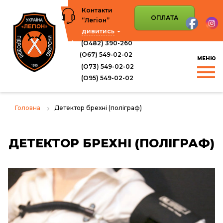
Перейти
Контакти
до
ОПЛАТА
“Легіон”
вмісту
дивитись
(О482) 390-260
(О67) 549-02-02
(О73) 549-02-02
(O95) 549-02-02
Головна
Детектор брехні (поліграф)
ДЕТЕКТОР БРЕХНІ (ПОЛІГРАФ)