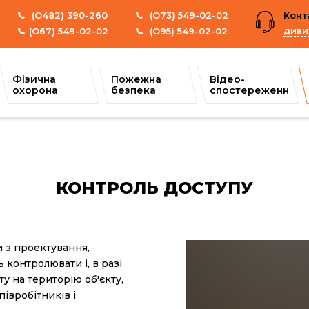
(О482) 390-260
(О73) 549-02-02
Конт
диви
(О67) 549-02-02
(O95) 549-02-02
Фізична
Пожежна
Відео-
охорона
безпека
спостереження
КОНТРОЛЬ ДОСТУПУ
 з проектування,
 контролювати і, в разі
 на територію об'єкту,
івробітників і