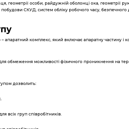
я, геометрії особи, райдужній оболонці ока, геометрії р
 побудови СКУД, систем обліку робочого часу, безпечного 
упу
 – апаратний комплекс, який включає апаратну частину і 
для обмеження можливості фізичного проникнення на тери
тупом дозволить:
.
ля всіх груп співробітників.