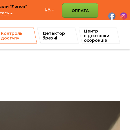
акти “Легіон”
UA
ОПЛАТА
тись
Центр
Контроль
Детектор
підготовки
доступу
брехні
охоронців