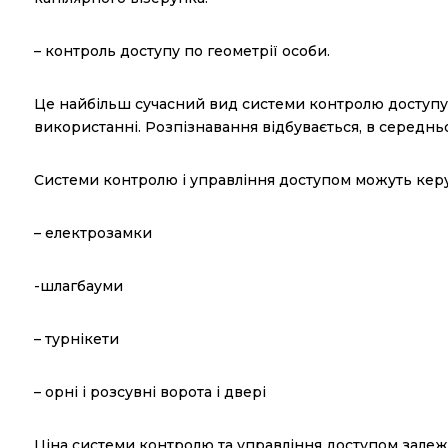
– контроль доступу по геометрії особи.
Це найбільш сучасний вид системи контролю доступу. 
використанні. Розпізнавання відбувається, в середньом
Системи контролю і управління доступом можуть ке
– електрозамки
-шлагбауми
– турнікети
– орні і розсувні ворота і двері
Ціна системи контролю та управління доступом залежить