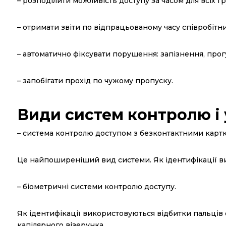
– розподілити можливість доступу за часом для всіх гр
– отримати звіти по відпрацьованому часу співробітни
– автоматично фіксувати порушення: запізнення, прог
– запобігати прохід по чужому пропуску.
Види систем контролю і
–
система контролю доступом з безконтактними картк
Це найпоширеніший вид системи. Як ідентифікації ви
– біометричні системи контролю доступу.
Як ідентифікації використовуються відбитки пальців с
капілярного візерунка.