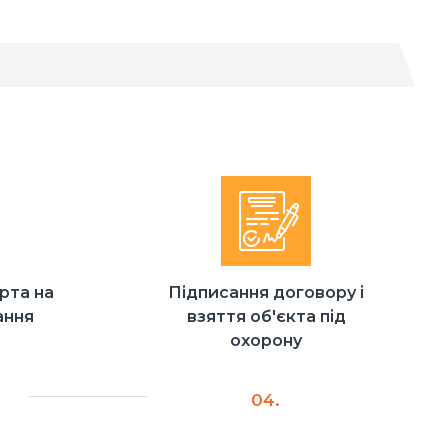
рта на
Підписання договору і
ання
взяття об'єкта під
охорону
04.