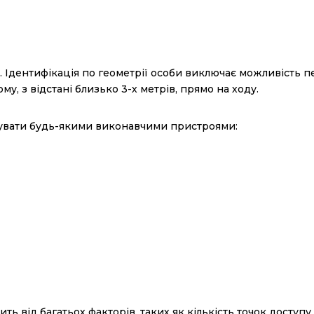
Ідентифікація по геометрії особи виключає можливість пе
у, з відстані близько 3-х метрів, прямо на ходу.
рувати будь-якими виконавчими пристроями:
 від багатьох факторів, таких як кількість точок доступу, 