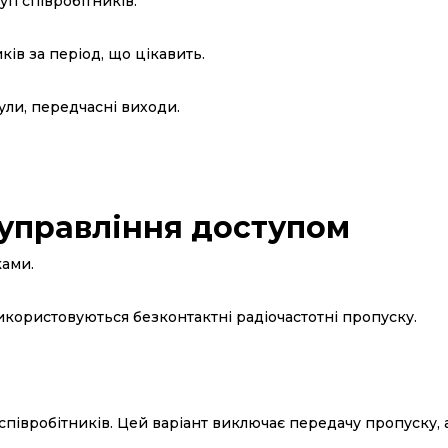
уп співробітників.
ків за період, що цікавить.
ули, передчасні виходи.
 управління доступом
ами.
користовуються безконтактні радіочастотні пропуску.
півробітників. Цей варіант виключає передачу пропуску, а