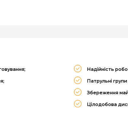
говування;
Надійність робо
я;
Патрульні групи
Збереження май
Цілодобова дис