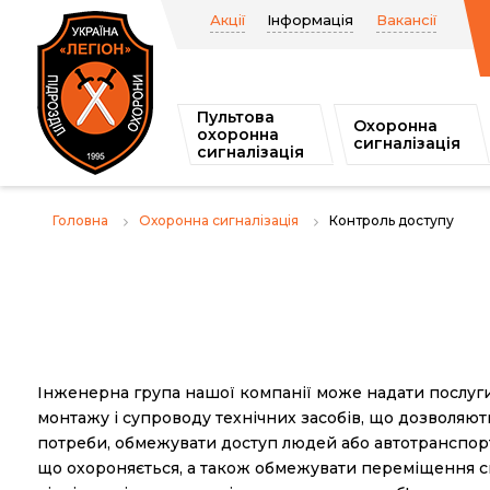
Перейти
Легион
Акції
Інформація
Вакансії
до
вмісту
Пультова
Охоронна
охоронна
сигналізація
сигналізація
Головна
Охоронна сигналізація
Контроль доступу
Інженерна група нашої компанії може надати послуги
монтажу і супроводу технічних засобів, що дозволяють
потреби, обмежувати доступ людей або автотранспорту
що охороняється, а також обмежувати переміщення сп